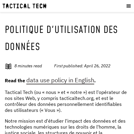
OUR WORK
:
HOW WE WORK
PROJECTS
POLITIQUE D'UTILISATION DES
RESOURCES
DONNÉES
OUR SERVICES
:
EXPERIENCES
8
minutes read
First published:
April 26, 2022
SKILLS
data use policy in English
CONSULTANCY
Read the
.
Tactical Tech (ou « nous » et « notre ») est l'opérateur de
GET INVOLVED
:
nos sites Web, y compris tacticaltech.org, et est le
contrôleur des données personnellement identifiables
WORK WITH US
des utilisateurs (« Vous »).
DONATE
Notre mission est d'étudier l'impact des données et des
SHOP
technologies numériques sur les droits de l'homme, la
justice sociale, les structures de pouvoir et la