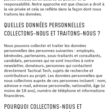
responsabilité. Notre approche est que chacun a droit à
NEWS & STORIES
la vie privée et cela se reflète dans la façon dont nous
traitons les données.
ABOUT US
:
QUELLES DONNÉES PERSONNELLES
OUR TEAM
COLLECTONS-NOUS ET TRAITONS-NOUS ?
REPORTS
Nous pouvons collecter et traiter les données
HISTORY
personnelles des personnes suivantes : employés,
AWARDS
bénévoles, partenaires, sous-traitants et consultants,
PRESS
candidats, personnes qui se sont inscrites à notre
newsletter, donateurs, personnes qui contactent
CONTACT US
directement Tactical Tech, sujets de recherche et
contributeurs au projet. Les données personnelles que
nous collectons auprès de ces personnes incluent : nom,
adresse e-mail, adresse personnelle, nationalité, âge (si
moins de 18 ans), numéro de téléphone et informations
financières.
POURQUOI COLLECTONS-NOUS ET